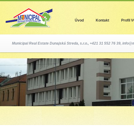
Jum
Úvod
Kontakt
Profil 
Municipal Real Estate Dunajská Streda, s.r.o., +421 31 552 76 39,
info@m