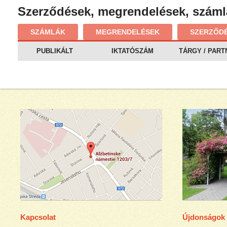
Szerződések, megrendelések, száml
SZÁMLÁK
MEGRENDELÉSEK
SZERZŐD
PUBLIKÁLT
IKTATÓSZÁM
TÁRGY / PART
Kapcsolat
Újdonságok