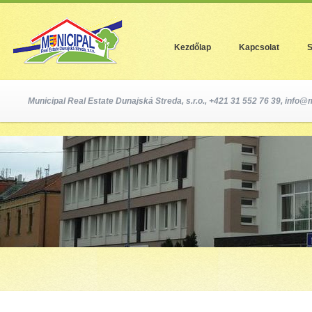
Jum
Kezdőlap
Kapcsolat
S
Municipal Real Estate Dunajská Streda, s.r.o., +421 31 552 76 39,
info@m