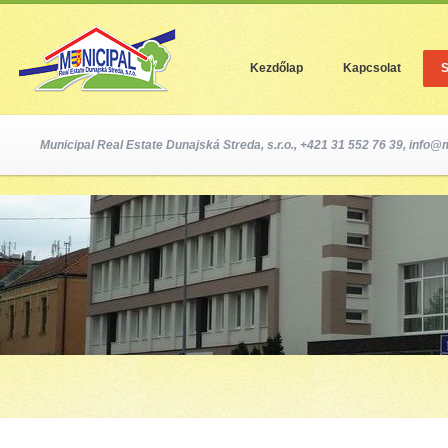
Jum
Kezdőlap
Kapcsolat
S
Municipal Real Estate Dunajská Streda, s.r.o., +421 31 552 76 39,
info@m